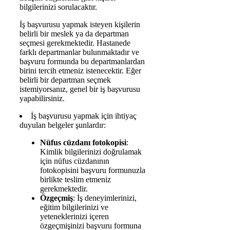
bilgilerinizi sorulacaktır.
İş başvurusu yapmak isteyen kişilerin
belirli bir meslek ya da departman
seçmesi gerekmektedir. Hastanede
farklı departmanlar bulunmaktadır ve
başvuru formunda bu departmanlardan
birini tercih etmeniz istenecektir. Eğer
belirli bir departman seçmek
istemiyorsanız, genel bir iş başvurusu
yapabilirsiniz.
İş başvurusu yapmak için ihtiyaç
duyulan belgeler şunlardır:
Nüfus cüzdanı fotokopisi
:
Kimlik bilgilerinizi doğrulamak
için nüfus cüzdanının
fotokopisini başvuru formunuzla
birlikte teslim etmeniz
gerekmektedir.
Özgeçmiş
: İş deneyimlerinizi,
eğitim bilgilerinizi ve
yeteneklerinizi içeren
özgeçmişinizi başvuru formuna