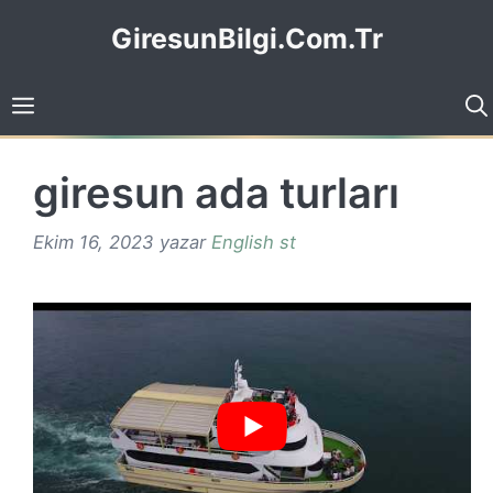
İçeriğe
GiresunBilgi.Com.Tr
atla
giresun ada turları
Ekim 16, 2023
yazar
English st