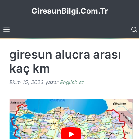
İçeriğe
GiresunBilgi.Com.Tr
atla
giresun alucra arası
kaç km
Ekim 15, 2023
yazar
English st