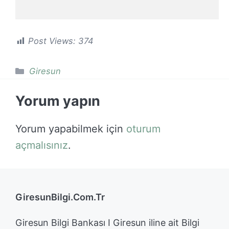
Post Views:
374
Kategoriler
Giresun
Yorum yapın
Yorum yapabilmek için
oturum
açmalısınız
.
GiresunBilgi.Com.Tr
Giresun Bilgi Bankası I Giresun iline ait Bilgi