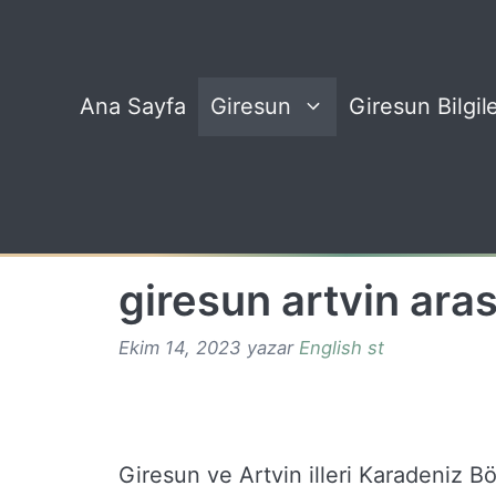
İçeriğe
atla
Ana Sayfa
Giresun
Giresun Bilgile
giresun artvin ara
Ekim 14, 2023
yazar
English st
Giresun ve Artvin illeri Karadeniz Bö