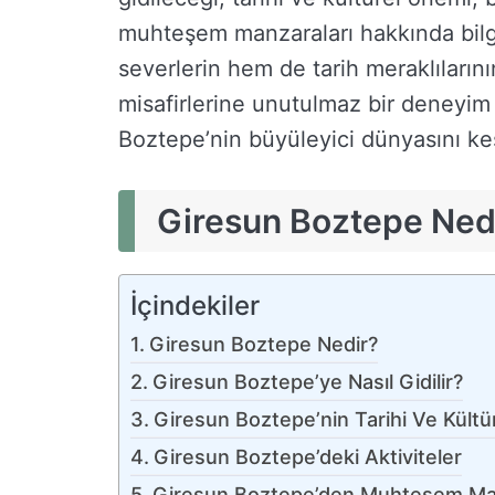
muhteşem manzaraları hakkında bil
severlerin hem de tarih meraklılarını
misafirlerine unutulmaz bir deneyim
Boztepe’nin büyüleyici dünyasını keş
Giresun Boztepe Ned
İçindekiler
Giresun Boztepe Nedir?
Giresun Boztepe’ye Nasıl Gidilir?
Giresun Boztepe’nin Tarihi Ve Kült
Giresun Boztepe’deki Aktiviteler
Giresun Boztepe’den Muhteşem Ma