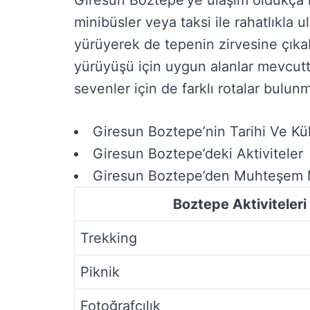
Giresun Boztepe’ye ulaşım oldukça 
minibüsler veya taksi ile rahatlıkla u
yürüyerek de tepenin zirvesine çıkab
yürüyüşü için uygun alanlar mevcuttur
sevenler için de farklı rotalar bulun
Giresun Boztepe’nin Tarihi Ve Kü
Giresun Boztepe’deki Aktiviteler
Giresun Boztepe’den Muhteşem 
Boztepe Aktiviteleri
Trekking
Piknik
Fotoğrafçılık