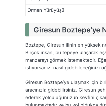
Orman Yürüyüşü
Giresun Boztepe’ye Na
Boztepe, Giresun ilinin en yüksek nok
Birçok insan, bu tepeye ulaşarak eş
manzarayı görmek istemektedir. Eğe
istiyorsanız, nasıl gidebileceğinizi 
Giresun Boztepe’ye ulaşmak için birka
aracınızla gidebilirsiniz. Giresun şe
ederek yolculuğunuzun keyfini çıkara
bulunmaktadır ve bu yol oldukça düzg