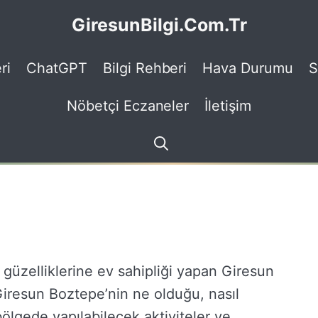
GiresunBilgi.Com.Tr
ri
ChatGPT
Bilgi Rehberi
Hava Durumu
S
Nöbetçi Eczaneler
İletişim
güzelliklerine ev sahipliği yapan Giresun
Giresun Boztepe’nin ne olduğu, nasıl
 bölgede yapılabilecek aktiviteler ve