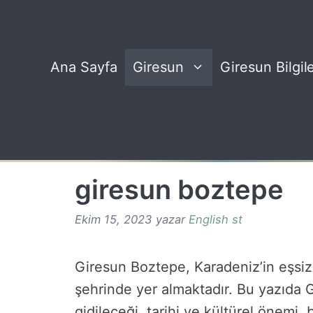
İçeriğe
atla
Ana Sayfa
Giresun
Giresun Bilgile
giresun boztepe
Ekim 15, 2023
yazar
English st
Giresun Boztepe, Karadeniz’in eşsiz 
şehrinde yer almaktadır. Bu yazıda 
gidileceği, tarihi ve kültürel önemi,