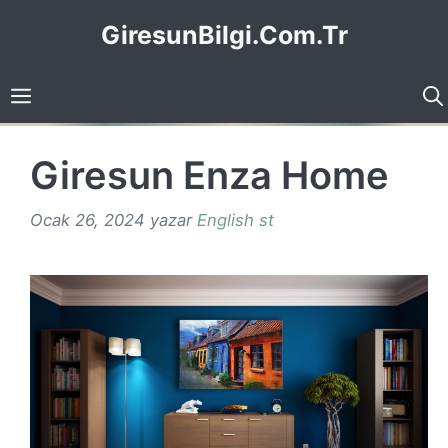
İçeriğe
GiresunBilgi.Com.Tr
atla
Giresun Enza Home
Ocak 26, 2024
yazar
English st