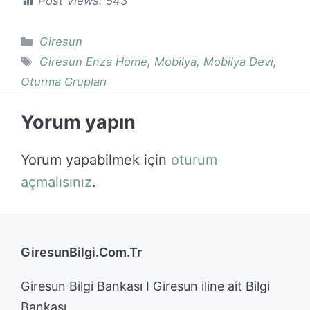
Post Views:
543
Kategoriler
Giresun
Etiketler
Giresun Enza Home
,
Mobilya
,
Mobilya Devi
,
Oturma Grupları
Yorum yapın
Yorum yapabilmek için
oturum
açmalısınız
.
GiresunBilgi.Com.Tr
Giresun Bilgi Bankası I Giresun iline ait Bilgi
Bankası