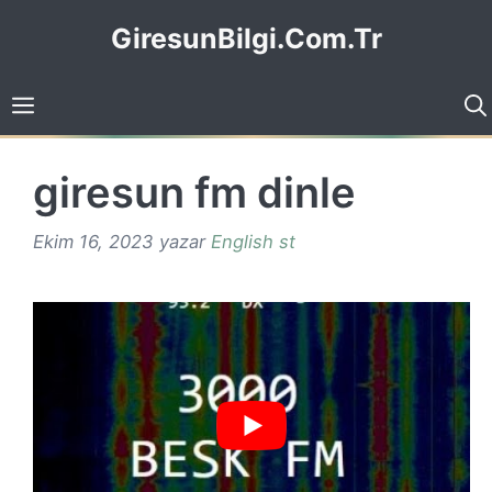
İçeriğe
GiresunBilgi.Com.Tr
atla
giresun fm dinle
Ekim 16, 2023
yazar
English st