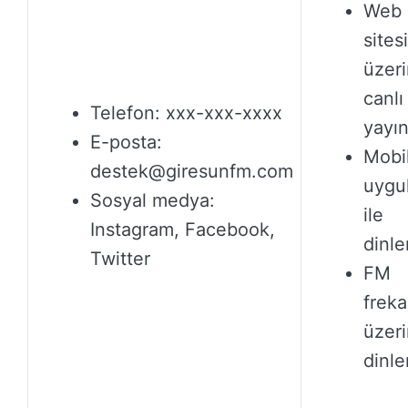
Web
sitesi
üzer
canlı
Telefon: xxx-xxx-xxxx
yayı
E-posta:
Mobi
destek@giresunfm.com
uygu
Sosyal medya:
ile
Instagram, Facebook,
dinl
Twitter
FM
freka
üzer
dinl