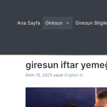
İçeriğe
atla
Ana Sayfa
Giresun
Giresun Bilgile
giresun iftar yeme
Ekim 15, 2023
yazar
English st