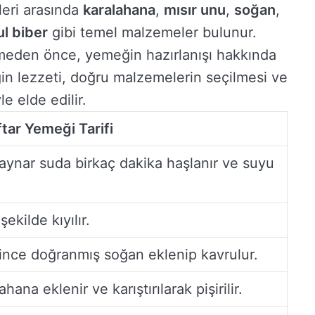
leri arasında
karalahana
,
mısır unu
,
soğan
,
ul biber
gibi temel malzemeler bulunur.
çmeden önce, yemeğin hazırlanışı hakkında
in lezzeti, doğru malzemelerin seçilmesi ve
e elde edilir.
ftar Yemeği Tarifi
kaynar suda birkaç dakika haşlanır ve suyu
ekilde kıyılır.
e ince doğranmış soğan eklenip kavrulur.
na eklenir ve karıştırılarak pişirilir.