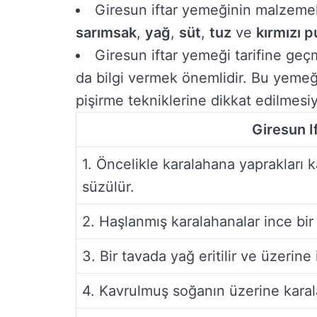
Giresun iftar yemeğinin malzeme
sarımsak
,
yağ
,
süt
,
tuz
ve
kırmızı p
Giresun iftar yemeği tarifine ge
da bilgi vermek önemlidir. Bu yemeğ
pişirme tekniklerine dikkat edilmesiyl
Giresun I
1. Öncelikle karalahana yaprakları 
süzülür.
2. Haşlanmış karalahanalar ince bir ş
3. Bir tavada yağ eritilir ve üzerin
4. Kavrulmuş soğanın üzerine karalaha