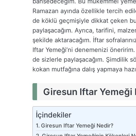
bahsedeceğim. Bu mükemmel yemek, 
Ramazan ayında özellikle tercih edil
de köklü geçmişiyle dikkat çeken bu 
paylaşacağım. Ayrıca, tarifini, malzem
şekilde aktaracağım. İftar sofralarını
Iftar Yemeği’ni denemenizi öneririm
de sizlerle paylaşacağım. Şimdilik s
kokan mutfağına dalış yapmaya hazı
Giresun Iftar Yemeği
İçindekiler
Giresun Iftar Yemeği Nedir?
Giresun Iftar Yemeğinin Kökenleri N