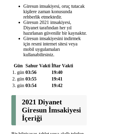
Giresun imsakiyesi, oruç tutacak
kişilere zaman konusunda
rehberlik etmektedir.
Giresun 2021 imsakiyesi,
Diyanet tarafından her yıl
hazırlanan güvenilir bir kaynaktır.
Giresun imsakiyesini indirmek
için resmi internet sitesi veya
mobil uygulamaları
kullanabilirsiniz.
Gün
Sahur Vakti
İftar Vakti
1. gün
03:56
19:40
2. gün
03:55
19:41
3. gün
03:54
19:42
2021 Diyanet
Giresun İmsakiyesi
İçeriği
Bir bilgisayar, tablet veya akıllı telefon