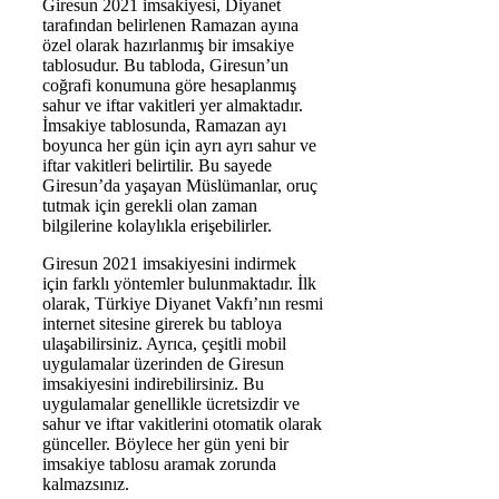
Giresun 2021 imsakiyesi, Diyanet
tarafından belirlenen Ramazan ayına
özel olarak hazırlanmış bir imsakiye
tablosudur. Bu tabloda, Giresun’un
coğrafi konumuna göre hesaplanmış
sahur ve iftar vakitleri yer almaktadır.
İmsakiye tablosunda, Ramazan ayı
boyunca her gün için ayrı ayrı sahur ve
iftar vakitleri belirtilir. Bu sayede
Giresun’da yaşayan Müslümanlar, oruç
tutmak için gerekli olan zaman
bilgilerine kolaylıkla erişebilirler.
Giresun 2021 imsakiyesini indirmek
için farklı yöntemler bulunmaktadır. İlk
olarak, Türkiye Diyanet Vakfı’nın resmi
internet sitesine girerek bu tabloya
ulaşabilirsiniz. Ayrıca, çeşitli mobil
uygulamalar üzerinden de Giresun
imsakiyesini indirebilirsiniz. Bu
uygulamalar genellikle ücretsizdir ve
sahur ve iftar vakitlerini otomatik olarak
günceller. Böylece her gün yeni bir
imsakiye tablosu aramak zorunda
kalmazsınız.