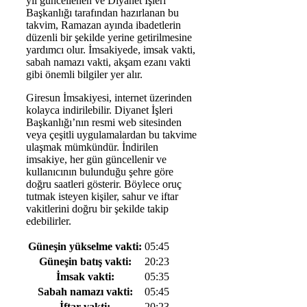
yıl güncellenen ve Diyanet İşleri
Başkanlığı tarafından hazırlanan bu
takvim, Ramazan ayında ibadetlerin
düzenli bir şekilde yerine getirilmesine
yardımcı olur. İmsakiyede, imsak vakti,
sabah namazı vakti, akşam ezanı vakti
gibi önemli bilgiler yer alır.
Giresun İmsakiyesi, internet üzerinden
kolayca indirilebilir. Diyanet İşleri
Başkanlığı’nın resmi web sitesinden
veya çeşitli uygulamalardan bu takvime
ulaşmak mümkündür. İndirilen
imsakiye, her gün güncellenir ve
kullanıcının bulunduğu şehre göre
doğru saatleri gösterir. Böylece oruç
tutmak isteyen kişiler, sahur ve iftar
vakitlerini doğru bir şekilde takip
edebilirler.
Güneşin yükselme vakti:
05:45
Güneşin batış vakti:
20:23
İmsak vakti:
05:35
Sabah namazı vakti:
05:45
İftar vakti:
20:23