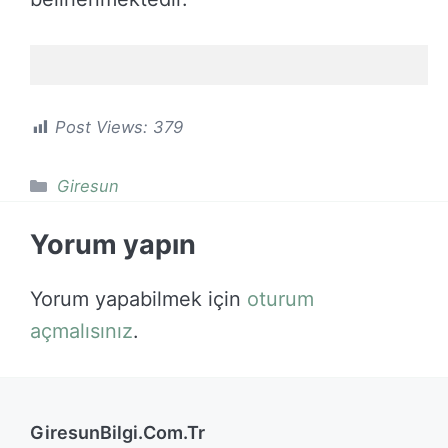
Post Views:
379
Kategoriler
Giresun
Yorum yapın
Yorum yapabilmek için
oturum
açmalısınız
.
GiresunBilgi.Com.Tr