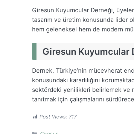
Giresun Kuyumcular Derneği, üyelerin
tasarım ve üretim konusunda lider ol
hem geleneksel hem de modern müşteri
Giresun Kuyumcular 
Dernek, Türkiye’nin mücevherat endü
konusundaki kararlılığını korumakta
sektördeki yenilikleri belirlemek ve
tanıtmak için çalışmalarını sürdürece
Post Views:
717
Kategoriler
Giresun