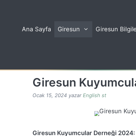
İçeriğe
atla
Ana Sayfa
Giresun
Giresun Bilgile
Giresun Kuyumcul
Ocak 15, 2024
yazar
English st
Giresun Kuyumcular Derneği 2024: 