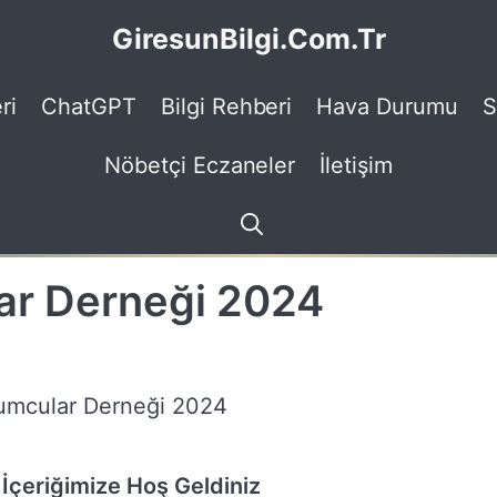
GiresunBilgi.Com.Tr
ri
ChatGPT
Bilgi Rehberi
Hava Durumu
S
Nöbetçi Eczaneler
İletişim
ar Derneği 2024
İçeriğimize Hoş Geldiniz