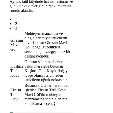
Ayrıca, tatil köyünde havuz, restoran ve
günlük aktiviteler gibi birçok imkan da
sunulmaktadır.
1
2
3
Muhteşem manzarası ve
dingin ortamıyla tatilcilerin
Giresun
favorisi olan Giresun Mavi
Mavi
Göl, doğal güzellikleri
Göl
sevenler için vazgeçilmez bir
destinasyondur.
Giresun şehir merkezine
Kuşluca
yakın mesafede bulunan
Tatil
Kuşluca Tatil Köyü, doğayla
Köyü
iç içe olmayı tercih eden
tatilcilerin uğrak noktasıdır.
Bulancak Otelleri tarafından
Eksisu
işletilen Eksisu Tatil Köyü,
Tatil
Mavi Göl’ün muhteşem
Köyü
manzarasına sahip olan bir
konaklama seçeneğidir.