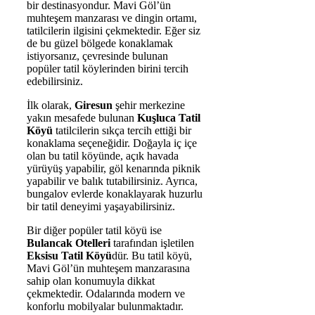
bir destinasyondur. Mavi Göl’ün
muhteşem manzarası ve dingin ortamı,
tatilcilerin ilgisini çekmektedir. Eğer siz
de bu güzel bölgede konaklamak
istiyorsanız, çevresinde bulunan
popüler tatil köylerinden birini tercih
edebilirsiniz.
İlk olarak,
Giresun
şehir merkezine
yakın mesafede bulunan
Kuşluca Tatil
Köyü
tatilcilerin sıkça tercih ettiği bir
konaklama seçeneğidir. Doğayla iç içe
olan bu tatil köyünde, açık havada
yürüyüş yapabilir, göl kenarında piknik
yapabilir ve balık tutabilirsiniz. Ayrıca,
bungalov evlerde konaklayarak huzurlu
bir tatil deneyimi yaşayabilirsiniz.
Bir diğer popüler tatil köyü ise
Bulancak Otelleri
tarafından işletilen
Eksisu Tatil Köyü
dür. Bu tatil köyü,
Mavi Göl’ün muhteşem manzarasına
sahip olan konumuyla dikkat
çekmektedir. Odalarında modern ve
konforlu mobilyalar bulunmaktadır.