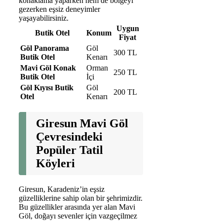
konaklama yaparken hem de bölgeyi
gezerken eşsiz deneyimler
yaşayabilirsiniz.
Uygun
Butik Otel
Konum
Fiyat
Göl Panorama
Göl
300 TL
Butik Otel
Kenarı
Mavi Göl Konak
Orman
250 TL
Butik Otel
İçi
Göl Kıyısı Butik
Göl
200 TL
Otel
Kenarı
Giresun Mavi Göl
Çevresindeki
Popüler Tatil
Köyleri
Giresun, Karadeniz’in eşsiz
güzelliklerine sahip olan bir şehrimizdir.
Bu güzellikler arasında yer alan Mavi
Göl, doğayı sevenler için vazgeçilmez