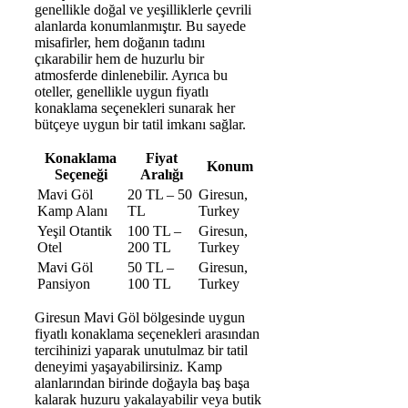
genellikle doğal ve yeşilliklerle çevrili
alanlarda konumlanmıştır. Bu sayede
misafirler, hem doğanın tadını
çıkarabilir hem de huzurlu bir
atmosferde dinlenebilir. Ayrıca bu
oteller, genellikle uygun fiyatlı
konaklama seçenekleri sunarak her
bütçeye uygun bir tatil imkanı sağlar.
Konaklama
Fiyat
Konum
Seçeneği
Aralığı
Mavi Göl
20 TL – 50
Giresun,
Kamp Alanı
TL
Turkey
Yeşil Otantik
100 TL –
Giresun,
Otel
200 TL
Turkey
Mavi Göl
50 TL –
Giresun,
Pansiyon
100 TL
Turkey
Giresun Mavi Göl bölgesinde uygun
fiyatlı konaklama seçenekleri arasından
tercihinizi yaparak unutulmaz bir tatil
deneyimi yaşayabilirsiniz. Kamp
alanlarından birinde doğayla baş başa
kalarak huzuru yakalayabilir veya butik