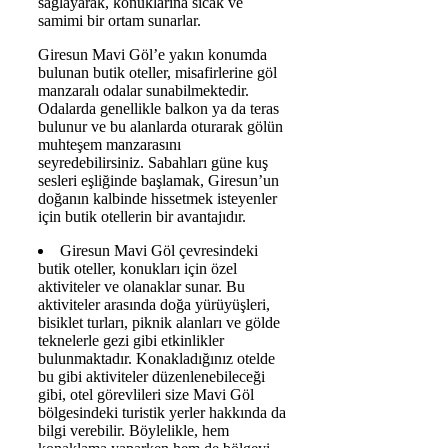
sağlayarak, konuklarına sıcak ve
samimi bir ortam sunarlar.
Giresun Mavi Göl’e yakın konumda
bulunan butik oteller, misafirlerine göl
manzaralı odalar sunabilmektedir.
Odalarda genellikle balkon ya da teras
bulunur ve bu alanlarda oturarak gölün
muhteşem manzarasını
seyredebilirsiniz. Sabahları güne kuş
sesleri eşliğinde başlamak, Giresun’un
doğanın kalbinde hissetmek isteyenler
için butik otellerin bir avantajıdır.
Giresun Mavi Göl çevresindeki
butik oteller, konukları için özel
aktiviteler ve olanaklar sunar. Bu
aktiviteler arasında doğa yürüyüşleri,
bisiklet turları, piknik alanları ve gölde
teknelerle gezi gibi etkinlikler
bulunmaktadır. Konakladığınız otelde
bu gibi aktiviteler düzenlenebileceği
gibi, otel görevlileri size Mavi Göl
bölgesindeki turistik yerler hakkında da
bilgi verebilir. Böylelikle, hem