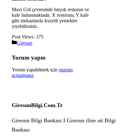
Mavi Göl çevresinde birçok restoran ve
kafe bulunmaktadır. X restoranı, Y kafe
gibi mekanlarda lezzetli yemekler
yiyebilirsiniz.
Post Views:
375
Kategoriler
Giresun
Yorum yapın
Yorum yapabilmek için
oturum
açmalısınız
.
GiresunBilgi.Com.Tr
Giresun Bilgi Bankası I Giresun iline ait Bilgi
Bankası