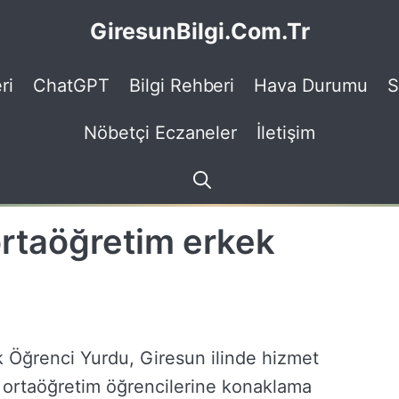
GiresunBilgi.Com.Tr
ri
ChatGPT
Bilgi Rehberi
Hava Durumu
S
Nöbetçi Eczaneler
İletişim
ortaöğretim erkek
 Öğrenci Yurdu, Giresun ilinde hizmet
, ortaöğretim öğrencilerine konaklama