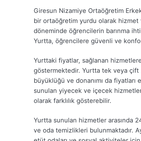
Giresun Nizamiye Ortaöğretim Erkek
bir ortaöğretim yurdu olarak hizmet 
döneminde öğrencilerin barınma ihtiya
Yurtta, öğrencilere güvenli ve konfo
Yurttaki fiyatlar, sağlanan hizmetle
göstermektedir. Yurtta tek veya çift 
büyüklüğü ve donanımı da fiyatları et
sunulan yiyecek ve içecek hizmetleri
olarak farklılık gösterebilir.
Yurtta sunulan hizmetler arasında 24
ve oda temizlikleri bulunmaktadır. Ay
etüt odaları ve sosyal aktiviteler i