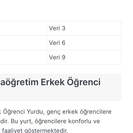
Veri 3
Veri 6
Veri 9
taöğretim Erkek Öğrenci
 Öğrenci Yurdu, genç erkek öğrencilere
dir. Bu yurt, öğrencilere konforlu ve
 faaliyet göstermektedir.