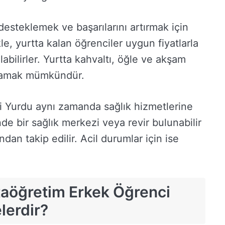
 desteklemek ve başarılarını artırmak için
le, yurtta kalan öğrenciler uygun fiyatlarla
alabilirler. Yurtta kahvaltı, öğle ve akşam
şılamak mümkündür.
 Yurdu aynı zamanda sağlık hizmetlerine
e bir sağlık merkezi veya revir bulunabilir
dan takip edilir. Acil durumlar için ise
taöğretim Erkek Öğrenci
lerdir?