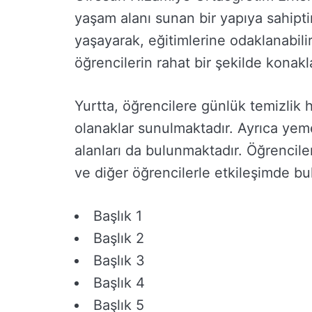
yaşam alanı sunan bir yapıya sahiptir
yaşayarak, eğitimlerine odaklanabili
öğrencilerin rahat bir şekilde konak
Yurtta, öğrencilere günlük temizlik h
olanaklar sunulmaktadır. Ayrıca yem
alanları da bulunmaktadır. Öğrenciler
ve diğer öğrencilerle etkileşimde bul
Başlık 1
Başlık 2
Başlık 3
Başlık 4
Başlık 5