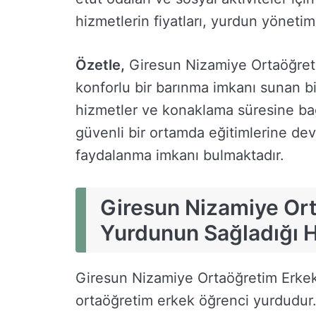
hizmetlerin fiyatları, yurdun yönetim
Özetle,
Giresun Nizamiye Ortaöğreti
konforlu bir barınma imkanı sunan b
hizmetler ve konaklama süresine bağl
güvenli bir ortamda eğitimlerine d
faydalanma imkanı bulmaktadır.
Giresun Nizamiye Or
Yurdunun Sağladığı 
Giresun Nizamiye Ortaöğretim Erkek
ortaöğretim erkek öğrenci yurdudur. 