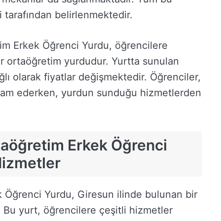
i tarafından belirlenmektedir.
m Erkek Öğrenci Yurdu, öğrencilere
ir ortaöğretim yurdudur. Yurtta sunulan
ı olarak fiyatlar değişmektedir. Öğrenciler,
evam ederken, yurdun sunduğu hizmetlerden
taöğretim Erkek Öğrenci
Hizmetler
 Öğrenci Yurdu, Giresun ilinde bulunan bir
Bu yurt, öğrencilere çeşitli hizmetler