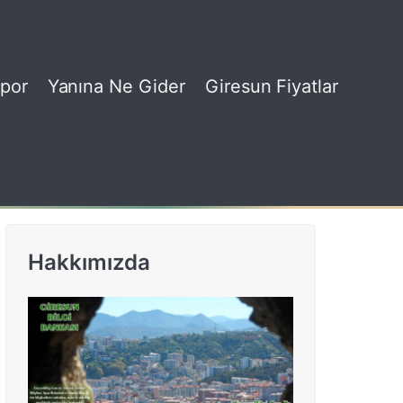
por
Yanına Ne Gider
Giresun Fiyatlar
Hakkımızda