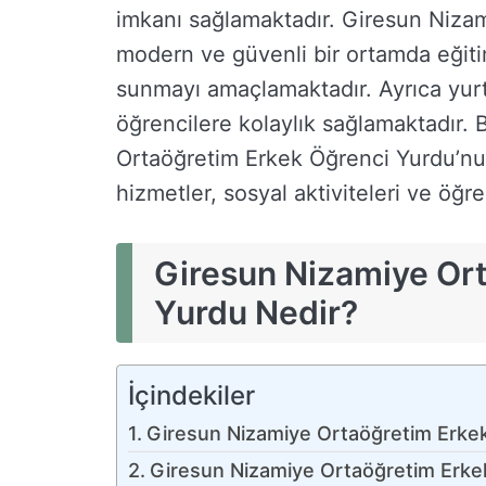
imkanı sağlamaktadır. Giresun Niza
modern ve güvenli bir ortamda eğiti
sunmayı amaçlamaktadır. Ayrıca yur
öğrencilere kolaylık sağlamaktadır.
Ortaöğretim Erkek Öğrenci Yurdu’nun 
hizmetler, sosyal aktiviteleri ve öğr
Giresun Nizamiye Or
Yurdu Nedir?
İçindekiler
Giresun Nizamiye Ortaöğretim Erkek
Giresun Nizamiye Ortaöğretim Erkek 