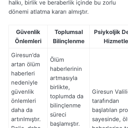
halkı, birlik ve beraberlik içinde bu zorlu
dönemi atlatma kararı almıştır.
Güvenlik
Toplumsal
Psiykoljik D
Önlemleri
Bilinçlenme
Hizmetle
Giresun’da
Ölüm
artan ölüm
haberlerinin
haberleri
artmasıyla
nedeniyle
birlikte,
güvenlik
Giresun Valili
toplumda da
önlemleri
tarafından
bilinçlenme
daha da
başlatılan pro
süreci
artırılmıştır.
sayesinde, ö
başlamıştır.