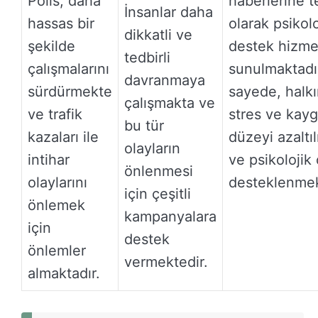
Polis, daha
haberlerine t
İnsanlar daha
hassas bir
olarak psikolo
dikkatli ve
şekilde
destek hizmet
tedbirli
çalışmalarını
sunulmaktadı
davranmaya
sürdürmekte
sayede, halk
çalışmakta ve
ve trafik
stres ve kayg
bu tür
kazaları ile
düzeyi azaltı
olayların
intihar
ve psikolojik 
önlenmesi
olaylarını
desteklenmek
için çeşitli
önlemek
kampanyalara
için
destek
önlemler
vermektedir.
almaktadır.