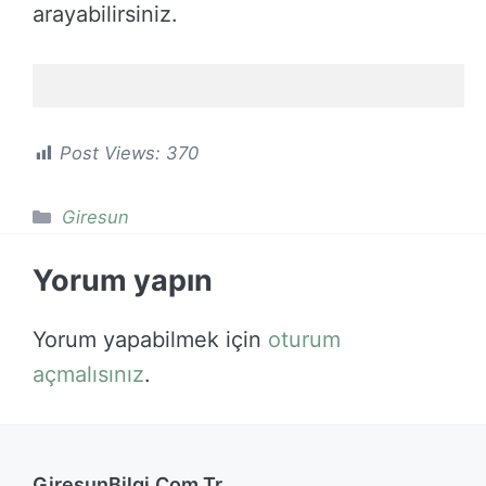
arayabilirsiniz.
Post Views:
370
Kategoriler
Giresun
Yorum yapın
Yorum yapabilmek için
oturum
açmalısınız
.
GiresunBilgi.Com.Tr