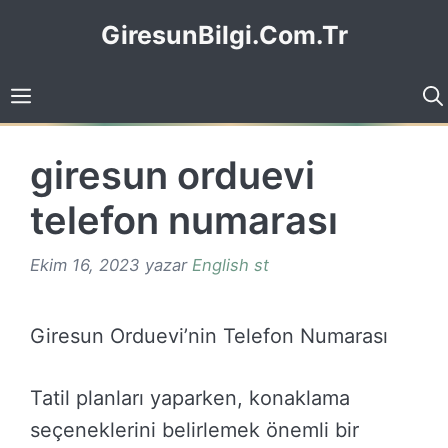
İçeriğe
GiresunBilgi.Com.Tr
atla
giresun orduevi
telefon numarası
Ekim 16, 2023
yazar
English st
Giresun Orduevi’nin Telefon Numarası
Tatil planları yaparken, konaklama
seçeneklerini belirlemek önemli bir