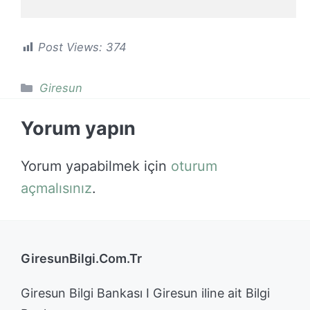
Post Views:
374
Kategoriler
Giresun
Yorum yapın
Yorum yapabilmek için
oturum
açmalısınız
.
GiresunBilgi.Com.Tr
Giresun Bilgi Bankası I Giresun iline ait Bilgi