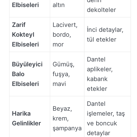
derin
Elbiseleri
altın
dekolteler
Zarif
Lacivert,
İnci detaylar,
Kokteyl
bordo,
tül etekler
Elbiseleri
mor
Dantel
Büyüleyici
Gümüş,
aplikeler,
Balo
fuşya,
kabarık
Elbiseleri
mavi
etekler
Dantel
Beyaz,
Harika
işlemeler, taş
krem,
Gelinlikler
ve boncuk
şampanya
detaylar