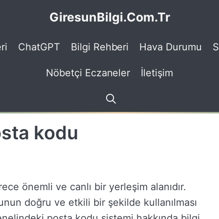
GiresunBilgi.Com.Tr
ri
ChatGPT
Bilgi Rehberi
Hava Durumu
S
Nöbetçi Eczaneler
İletişim
osta kodu
rece önemli ve canlı bir yerleşim alanıdır.
un doğru ve etkili bir şekilde kullanılması
enelindeki posta kodu sistemi hakkında bilgi