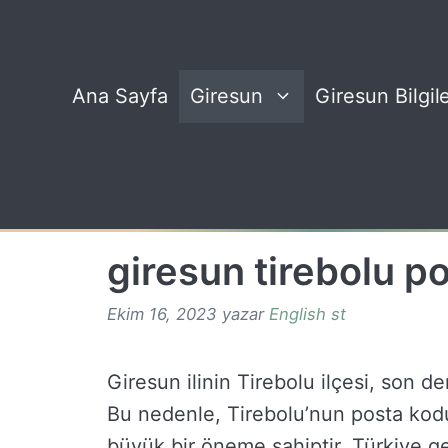
İçeriğe
atla
Ana Sayfa
Giresun
Giresun Bilgile
giresun tirebolu p
Ekim 16, 2023
yazar
English st
Giresun ilinin Tirebolu ilçesi, son de
Bu nedenle, Tirebolu’nun posta kodun
büyük bir öneme sahiptir. Türkiye g