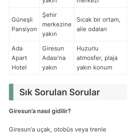
yakın
merkezi
Şehir
Güneşli
Sıcak bir ortam,
merkezine
Pansiyon
aile odaları
yakın
Ada
Giresun
Huzurlu
Apart
Adası’na
atmosfer, plaja
Hotel
yakın
yakın konum
Sık Sorulan Sorular
Giresun’a nasıl gidilir?
Giresun’a uçak, otobüs veya trenle