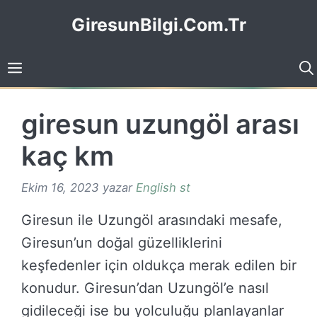
İçeriğe
GiresunBilgi.Com.Tr
atla
giresun uzungöl arası
kaç km
Ekim 16, 2023
yazar
English st
Giresun ile Uzungöl arasındaki mesafe,
Giresun’un doğal güzelliklerini
keşfedenler için oldukça merak edilen bir
konudur. Giresun’dan Uzungöl’e nasıl
gidileceği ise bu yolculuğu planlayanlar