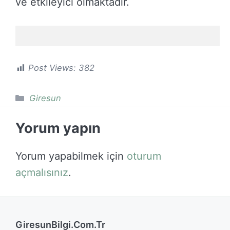
ve etkileyici olmaktadır.
Post Views:
382
Kategoriler
Giresun
Yorum yapın
Yorum yapabilmek için
oturum
açmalısınız
.
GiresunBilgi.Com.Tr