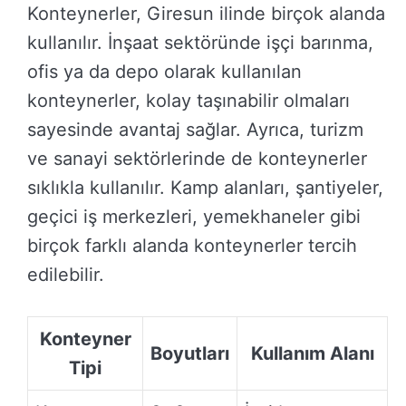
Konteynerler, Giresun ilinde birçok alanda
kullanılır. İnşaat sektöründe işçi barınma,
ofis ya da depo olarak kullanılan
konteynerler, kolay taşınabilir olmaları
sayesinde avantaj sağlar. Ayrıca, turizm
ve sanayi sektörlerinde de konteynerler
sıklıkla kullanılır. Kamp alanları, şantiyeler,
geçici iş merkezleri, yemekhaneler gibi
birçok farklı alanda konteynerler tercih
edilebilir.
Konteyner
Boyutları
Kullanım Alanı
Tipi