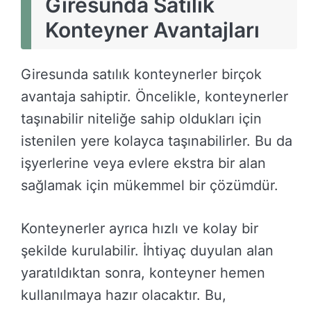
Giresunda Satılık
Konteyner Avantajları
Giresunda satılık konteynerler birçok
avantaja sahiptir. Öncelikle, konteynerler
taşınabilir niteliğe sahip oldukları için
istenilen yere kolayca taşınabilirler. Bu da
işyerlerine veya evlere ekstra bir alan
sağlamak için mükemmel bir çözümdür.
Konteynerler ayrıca hızlı ve kolay bir
şekilde kurulabilir. İhtiyaç duyulan alan
yaratıldıktan sonra, konteyner hemen
kullanılmaya hazır olacaktır. Bu,