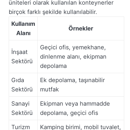
üniteleri olarak kullanılan konteynerler
birçok farklı şekilde kullanılabilir.
Kullanım
Örnekler
Alanı
Geçici ofis, yemekhane,
İnşaat
dinlenme alanı, ekipman
Sektörü
depolama
Gıda
Ek depolama, taşınabilir
Sektörü
mutfak
Sanayi
Ekipman veya hammadde
Sektörü
depolama, geçici ofis
Turizm
Kamping birimi, mobil tuvalet,