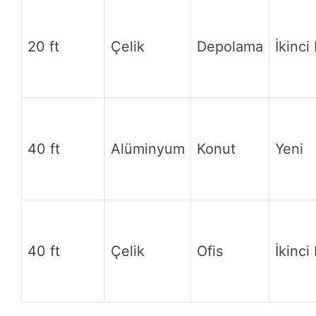
20 ft
Çelik
Depolama
İkinci 
40 ft
Alüminyum
Konut
Yeni
40 ft
Çelik
Ofis
İkinci 