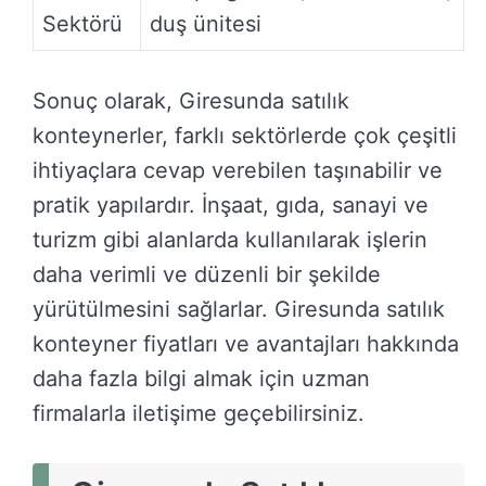
Sektörü
duş ünitesi
Sonuç olarak, Giresunda satılık
konteynerler, farklı sektörlerde çok çeşitli
ihtiyaçlara cevap verebilen taşınabilir ve
pratik yapılardır. İnşaat, gıda, sanayi ve
turizm gibi alanlarda kullanılarak işlerin
daha verimli ve düzenli bir şekilde
yürütülmesini sağlarlar. Giresunda satılık
konteyner fiyatları ve avantajları hakkında
daha fazla bilgi almak için uzman
firmalarla iletişime geçebilirsiniz.