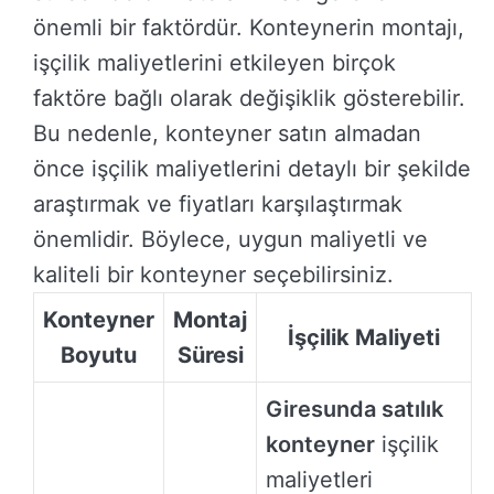
önemli bir faktördür. Konteynerin montajı,
işçilik maliyetlerini etkileyen birçok
faktöre bağlı olarak değişiklik gösterebilir.
Bu nedenle, konteyner satın almadan
önce işçilik maliyetlerini detaylı bir şekilde
araştırmak ve fiyatları karşılaştırmak
önemlidir. Böylece, uygun maliyetli ve
kaliteli bir konteyner seçebilirsiniz.
Konteyner
Montaj
İşçilik Maliyeti
Boyutu
Süresi
Giresunda satılık
konteyner
işçilik
maliyetleri