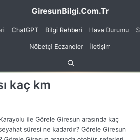
GiresunBilgi.Com.Tr
ri
ChatGPT
Bilgi Rehberi
Hava Durumu
S
Nöbetçi Eczaneler
İletişim
sı kaç km
Karayolu ile Görele Giresun arasında kaç
seyahat süresi ne kadardır? Görele Giresun
? Görele Giresun arasında otobüs seferleri