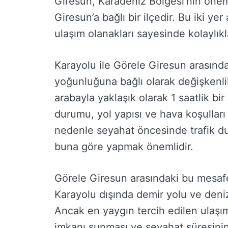
Giresun, Karadeniz Bölgesi’nin öneml
Giresun’a bağlı bir ilçedir. Bu iki ye
ulaşım olanakları sayesinde kolaylıkl
Karayolu ile Görele Giresun arasınd
yoğunluğuna bağlı olarak değişkenlik
arabayla yaklaşık olarak 1 saatlik bir 
durumu, yol yapısı ve hava koşulları g
nedenle seyahat öncesinde trafik d
buna göre yapmak önemlidir.
Görele Giresun arasındaki bu mesaf
Karayolu dışında demir yolu ve deniz 
Ancak en yaygın tercih edilen ulaşım
imkanı sunması ve seyahat süresinin 