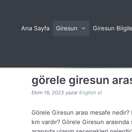
İçeriğe
atla
Ana Sayfa
Giresun
Giresun Bilgile
görele giresun ara
Ekim 16, 2023
yazar
English st
Görele Giresun arası mesafe nedir? 
km vardır? Görele Giresun arasında 
arasında ulaşım seçenekleri nelerdir