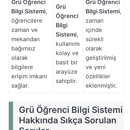
Grü Öğrenci
Grü Öğrenci
Grü
Bilgi Sistemi
,
Bilgi Sistemi
,
Öğrenci
öğrencilere
zaman
Bilgi
zaman ve
içinde
Sistemi
,
mekandan
sürekli
kullanımı
bağımsız
olarak
kolay ve
olarak
geliştirilmiş
basit bir
bilgilere
ve yeni
arayüze
erişim imkanı
özellikler
sahiptir.
sağlar.
eklenmiştir.
Grü Öğrenci Bilgi Sistemi
Hakkında Sıkça Sorulan