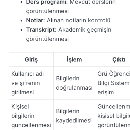
Ders programı:
Mevcut derslerin
görüntülenmesi
Notlar:
Alınan notların kontrolü
Transkript:
Akademik geçmişin
görüntülenmesi
Giriş
İşlem
Çıktı
Kullanıcı adı
Grü Öğrenc
Bilgilerin
ve şifrenin
Bilgi Sistem
doğrulanması
girilmesi
erişim
Kişisel
Güncellenm
Bilgilerin
bilgilerin
kişisel bilgil
kaydedilmesi
güncellenmesi
görüntülen