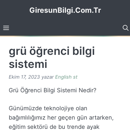
İçeriğe
GiresunBilgi.Com.Tr
atla
grü öğrenci bilgi
sistemi
Ekim 17, 2023
yazar
English st
Grü Öğrenci Bilgi Sistemi Nedir?
Günümüzde teknolojiye olan
bağımlılığımız her geçen gün artarken,
eğitim sektörü de bu trende ayak