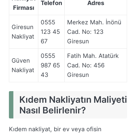
Telefon
Adres
Firması
0555
Merkez Mah. İnönü
Giresun
123 45
Cad. No: 123
Nakliyat
67
Giresun
0555
Fatih Mah. Atatürk
Güven
987 65
Cad. No: 456
Nakliyat
43
Giresun
Kıdem Nakliyatın Maliyeti
Nasıl Belirlenir?
Kıdem nakliyat, bir ev veya ofisin