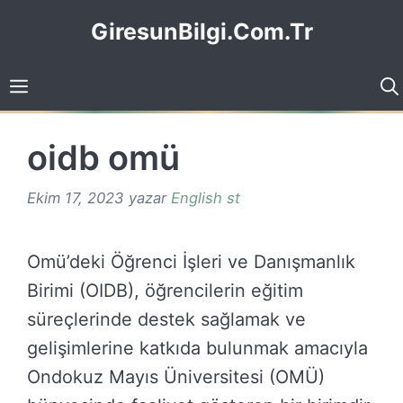
İçeriğe
GiresunBilgi.Com.Tr
atla
oidb omü
Ekim 17, 2023
yazar
English st
Omü’deki Öğrenci İşleri ve Danışmanlık
Birimi (OIDB), öğrencilerin eğitim
süreçlerinde destek sağlamak ve
gelişimlerine katkıda bulunmak amacıyla
Ondokuz Mayıs Üniversitesi (OMÜ)