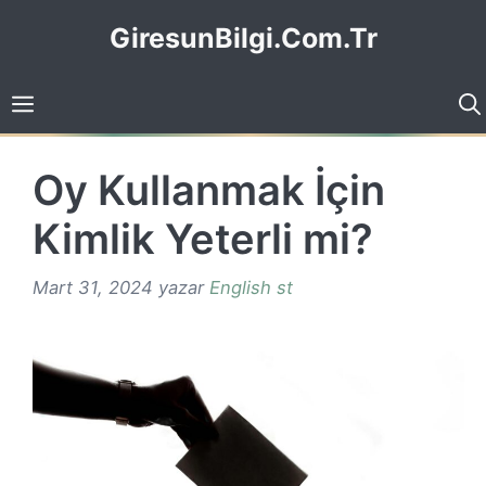
İçeriğe
GiresunBilgi.Com.Tr
atla
Oy Kullanmak İçin
Kimlik Yeterli mi?
Mart 31, 2024
yazar
English st