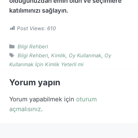
olduğunuzdan emin olun ve seçimlere
katılımınızı sağlayın.
Post Views:
610
Kategoriler
Bilgi Rehberi
Etiketler
Bilgi Rehberi
,
Kimlik
,
Oy Kullanmak
,
Oy
Kullanmak İçin Kimlik Yeterli mi
Yorum yapın
Yorum yapabilmek için
oturum
açmalısınız
.