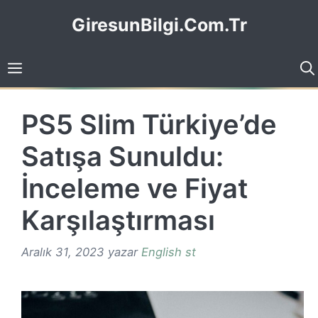
İçeriğe
GiresunBilgi.Com.Tr
atla
PS5 Slim Türkiye’de
Satışa Sunuldu:
İnceleme ve Fiyat
Karşılaştırması
Aralık 31, 2023
yazar
English st