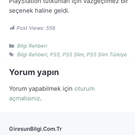
PlayStation tutkunları için vazgeçilmez bir
seçenek haline geldi.
Post Views:
558
Kategoriler
Bilgi Rehberi
Etiketler
Bilgi Rehberi
,
PS5
,
PS5 Slim
,
PS5 Slim Türkiye
Yorum yapın
Yorum yapabilmek için
oturum
açmalısınız
.
GiresunBilgi.Com.Tr