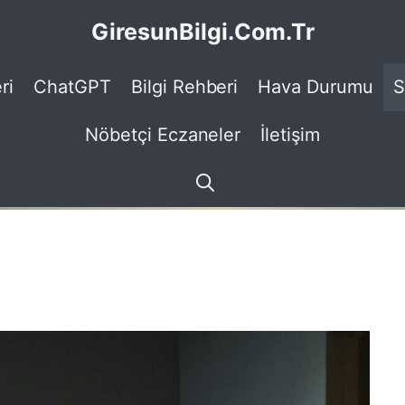
GiresunBilgi.Com.Tr
ri
ChatGPT
Bilgi Rehberi
Hava Durumu
S
Nöbetçi Eczaneler
İletişim