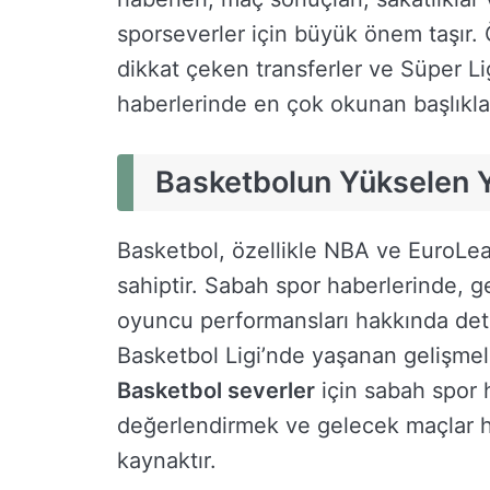
sporseverler için büyük önem taşır.
dikkat çeken transferler ve Süper L
haberlerinde en çok okunan başlıklar
Basketbolun Yükselen Y
Basketbol, özellikle NBA ve EuroLeag
sahiptir. Sabah spor haberlerinde, 
oyuncu performansları hakkında detayl
Basketbol Ligi’nde yaşanan gelişmele
Basketbol severler
için sabah spor h
değerlendirmek ve gelecek maçlar ha
kaynaktır.