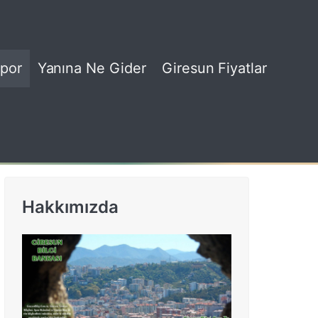
por
Yanına Ne Gider
Giresun Fiyatlar
Hakkımızda