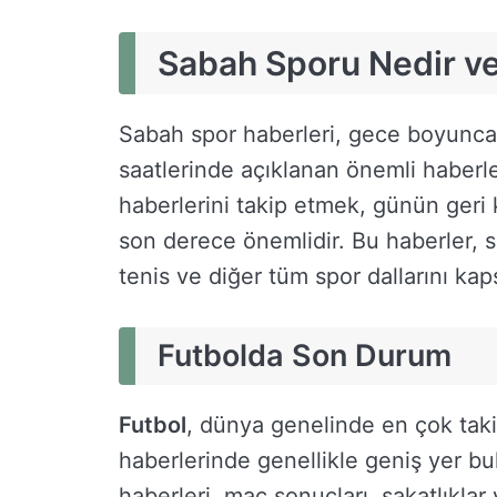
Sabah Sporu Nedir v
Sabah spor haberleri, gece boyunca 
saatlerinde açıklanan önemli haberl
haberlerini takip etmek, günün geri 
son derece önemlidir. Bu haberler, s
tenis ve diğer tüm spor dallarını ka
Futbolda Son Durum
Futbol
, dünya genelinde en çok taki
haberlerinde genellikle geniş yer bu
haberleri, maç sonuçları, sakatlıklar 