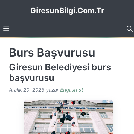
İçeriğe
GiresunBilgi.Com.Tr
atla
Burs Başvurusu
Giresun Belediyesi burs
başvurusu
Aralık 20, 2023
yazar
English st