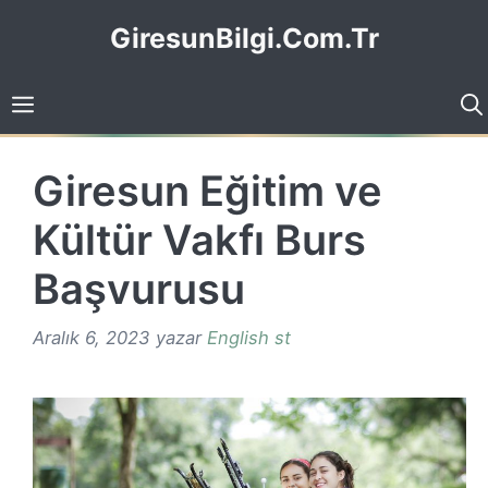
İçeriğe
GiresunBilgi.Com.Tr
atla
Giresun Eğitim ve
Kültür Vakfı Burs
Başvurusu
Aralık 6, 2023
yazar
English st