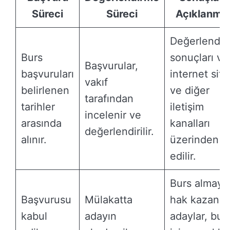
Süreci
Süreci
Açıklanma
Değerlendi
Burs
sonuçları va
Başvurular,
başvuruları
internet site
vakıf
belirlenen
ve diğer
tarafından
tarihler
iletişim
incelenir ve
arasında
kanalları
değerlendirilir.
alınır.
üzerinden il
edilir.
Burs almaya
Başvurusu
Mülakatta
hak kazana
kabul
adayın
adaylar, bur