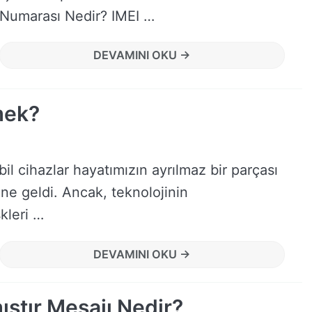
Numarası Nedir? IMEI …
DEVAMINI OKU →
mek?
il cihazlar hayatımızın ayrılmaz bir parçası
ine geldi. Ancak, teknolojinin
skleri …
DEVAMINI OKU →
ştır Mesajı Nedir?