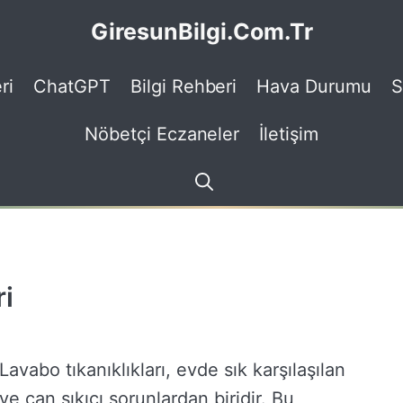
GiresunBilgi.Com.Tr
ri
ChatGPT
Bilgi Rehberi
Hava Durumu
S
Nöbetçi Eczaneler
İletişim
i
Lavabo tıkanıklıkları, evde sık karşılaşılan
ve can sıkıcı sorunlardan biridir. Bu