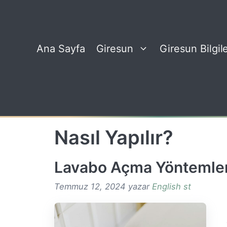
İçeriğe
atla
Ana Sayfa
Giresun
Giresun Bilgile
Nasıl Yapılır?
Lavabo Açma Yöntemler
Temmuz 12, 2024
yazar
English st