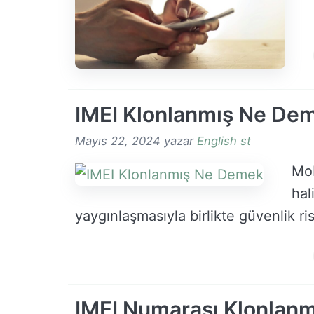
IMEI Klonlanmış Ne De
Mayıs 22, 2024
yazar
English st
Mob
hal
yaygınlaşmasıyla birlikte güvenlik ri
IMEI Numarası Klonlanmı