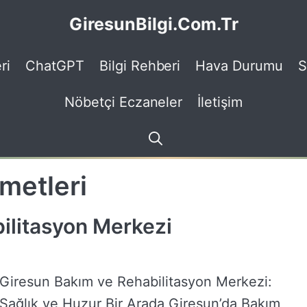
GiresunBilgi.Com.Tr
ri
ChatGPT
Bilgi Rehberi
Hava Durumu
S
Nöbetçi Eczaneler
İletişim
metleri
ilitasyon Merkezi
Giresun Bakım ve Rehabilitasyon Merkezi:
Sağlık ve Huzur Bir Arada Giresun’da Bakım