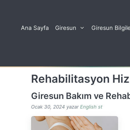
İçeriğe
atla
Ana Sayfa
Giresun
Giresun Bilgile
Rehabilitasyon Hiz
Giresun Bakım ve Rehab
Ocak 30, 2024
yazar
English st