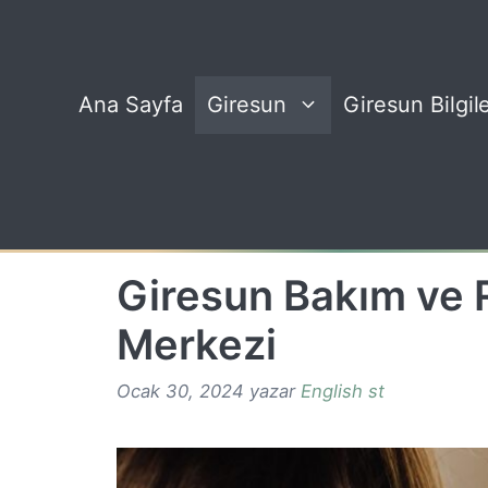
İçeriğe
atla
Ana Sayfa
Giresun
Giresun Bilgile
Giresun Bakım ve 
Merkezi
Ocak 30, 2024
yazar
English st