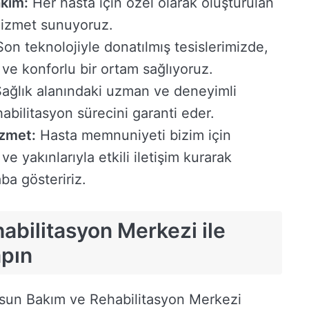
akım:
Her hasta için özel olarak oluşturulan
 hizmet sunuyoruz.
on teknolojiyle donatılmış tesislerimizde,
i ve konforlu bir ortam sağlıyoruz.
ağlık alanındaki uzman ve deneyimli
abilitasyon sürecini garanti eder.
zmet:
Hasta memnuniyeti bizim için
e yakınlarıyla etkili iletişim kurarak
a gösteririz.
abilitasyon Merkezi ile
apın
esun Bakım ve Rehabilitasyon Merkezi