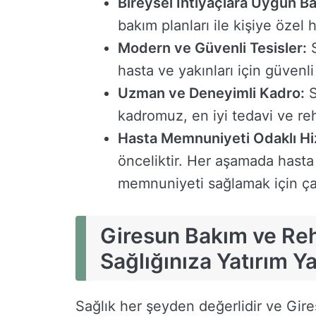
Bireysel İhtiyaçlara Uygun B
bakım planları ile kişiye özel
Modern ve Güvenli Tesisler:
S
hasta ve yakınları için güvenl
Uzman ve Deneyimli Kadro:
S
kadromuz, en iyi tedavi ve reh
Hasta Memnuniyeti Odaklı Hi
önceliktir. Her aşamada hasta v
memnuniyeti sağlamak için çab
Giresun Bakım ve Reh
Sağlığınıza Yatırım Y
Sağlık her şeyden değerlidir ve Gir