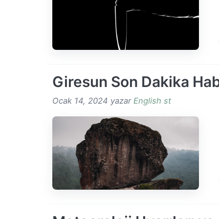
Giresun Son Dakika Hab
Ocak 14, 2024
yazar
English st