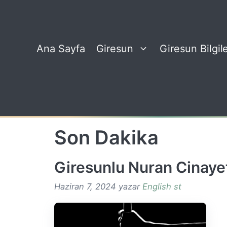
İçeriğe
atla
Ana Sayfa
Giresun
Giresun Bilgile
Son Dakika
Giresunlu Nuran Cinaye
Haziran 7, 2024
yazar
English st