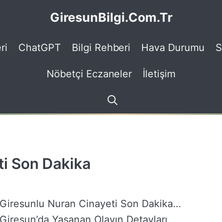
GiresunBilgi.Com.Tr
ri
ChatGPT
Bilgi Rehberi
Hava Durumu
S
Nöbetçi Eczaneler
İletişim
ti Son Dakika
Giresunlu Nuran Cinayeti Son Dakika…
Giresun’da Yaşanan Olayın Detayları