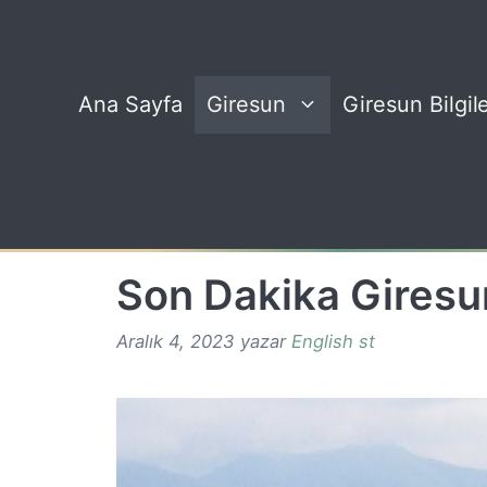
İçeriğe
atla
Ana Sayfa
Giresun
Giresun Bilgile
Son Dakika Giresu
Aralık 4, 2023
yazar
English st