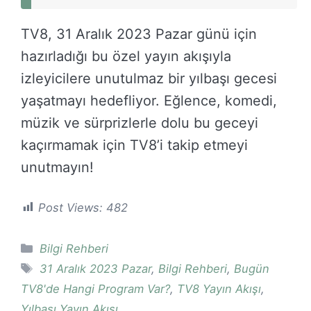
TV8, 31 Aralık 2023 Pazar günü için
hazırladığı bu özel yayın akışıyla
izleyicilere unutulmaz bir yılbaşı gecesi
yaşatmayı hedefliyor. Eğlence, komedi,
müzik ve sürprizlerle dolu bu geceyi
kaçırmamak için TV8’i takip etmeyi
unutmayın!
Post Views:
482
Kategoriler
Bilgi Rehberi
Etiketler
31 Aralık 2023 Pazar
,
Bilgi Rehberi
,
Bugün
TV8'de Hangi Program Var?
,
TV8 Yayın Akışı
,
Yılbaşı Yayın Akışı