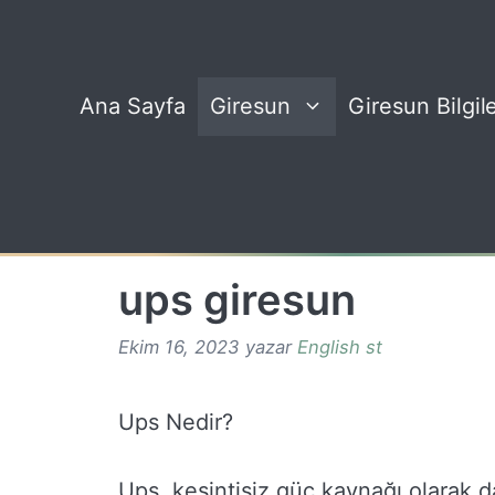
İçeriğe
atla
Ana Sayfa
Giresun
Giresun Bilgile
ups giresun
Ekim 16, 2023
yazar
English st
Ups Nedir?
Ups, kesintisiz güç kaynağı olarak da 