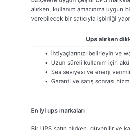
bütçelere uygun çeşitli UPS markala
alırken, kullanım amacınıza uygun b
verebilecek bir satıcıyla işbirliği ya
Ups alırken dik
İhtiyaçlarınızı belirleyin ve 
Uzun süreli kullanım için akü
Ses seviyesi ve enerji veriml
Garanti ve satış sonrası hizm
En iyi ups markaları
Bir UPS satın alırken, güvenilir ve ka