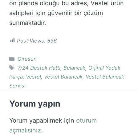
ön planda olduğu bu adres, Vestel ürün
sahipleri için güvenilir bir çözüm
sunmaktadır.
Post Views:
536
Kategoriler
Giresun
Etiketler
7/24 Destek Hattı
,
Bulancak
,
Orjinal Yedek
Parça
,
Vestel
,
Vestel Bulancak
,
Vestel Bulancak
Servisi
Yorum yapın
Yorum yapabilmek için
oturum
açmalısınız
.