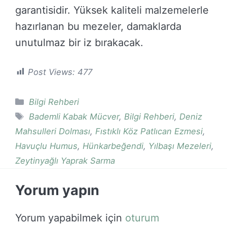
garantisidir. Yüksek kaliteli malzemelerle
hazırlanan bu mezeler, damaklarda
unutulmaz bir iz bırakacak.
Post Views:
477
Kategoriler
Bilgi Rehberi
Etiketler
Bademli Kabak Mücver
,
Bilgi Rehberi
,
Deniz
Mahsulleri Dolması
,
Fıstıklı Köz Patlıcan Ezmesi
,
Havuçlu Humus
,
Hünkarbeğendi
,
Yılbaşı Mezeleri
,
Zeytinyağlı Yaprak Sarma
Yorum yapın
Yorum yapabilmek için
oturum