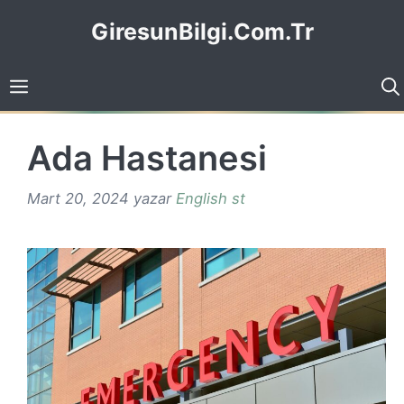
İçeriğe
GiresunBilgi.Com.Tr
atla
Ada Hastanesi
Mart 20, 2024
yazar
English st