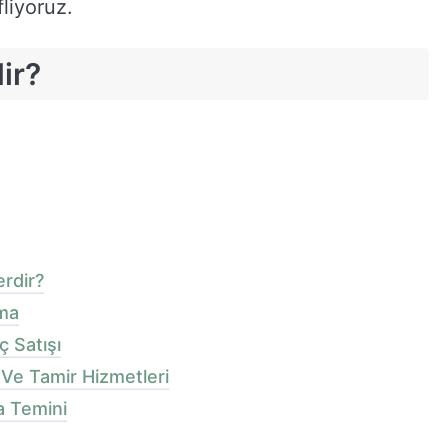
fliyoruz.
ir?
rdir?
ama
ç Satışı
Ve Tamir Hizmetleri
a Temini