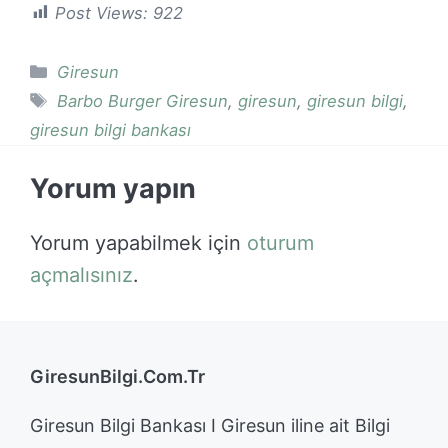
Post Views:
922
Kategoriler
Giresun
Etiketler
Barbo Burger Giresun
,
giresun
,
giresun bilgi
,
giresun bilgi bankası
Yorum yapın
Yorum yapabilmek için
oturum
açmalısınız
.
GiresunBilgi.Com.Tr
Giresun Bilgi Bankası I Giresun iline ait Bilgi