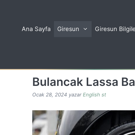
İçeriğe
atla
Ana Sayfa
Giresun
Giresun Bilgile
Bulancak Lassa Ba
Ocak 28, 2024
yazar
English st