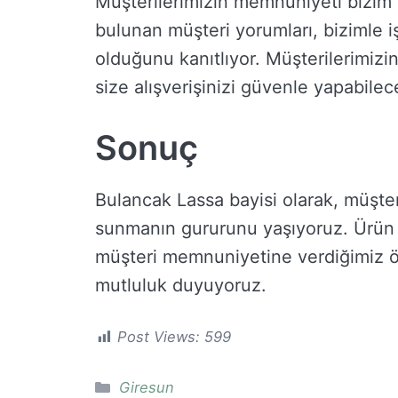
Müşterilerimizin memnuniyeti bizim i
bulunan müşteri yorumları, bizimle i
olduğunu kanıtlıyor. Müşterilerimizin
size alışverişinizi güvenle yapabile
Sonuç
Bulancak Lassa bayisi olarak, müşteril
sunmanın gururunu yaşıyoruz. Ürün
müşteri memnuniyetine verdiğimiz ö
mutluluk duyuyoruz.
Post Views:
599
Kategoriler
Giresun