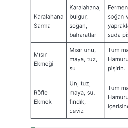
Karalahana,
Ferment
Karalahana
bulgur,
soğan v
Sarma
soğan,
yaprakl
baharatlar
suda piş
Mısır unu,
Tüm mal
Mısır
maya, tuz,
Hamuru 
Ekmeği
su
pişirin.
Un, tuz,
Tüm mal
Röfle
maya, su,
Hamuru
Ekmek
fındık,
içerisin
ceviz