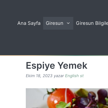
İçeriğe
atla
Ana Sayfa
Giresun
Giresun Bilgile
Espiye Yemek
Ekim 18, 2023
yazar
English st