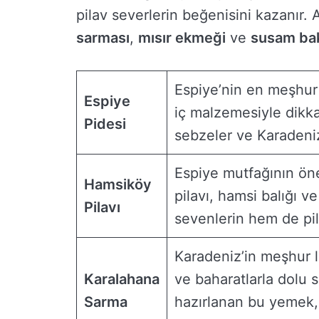
pilav severlerin beğenisini kazanır.
sarması
,
mısır ekmeği
ve
susam bak
Espiye’nin en meşhur
Espiye
iç malzemesiyle dikka
Pidesi
sebzeler ve Karadeniz’
Espiye mutfağının ön
Hamsiköy
pilavı, hamsi balığı v
Pilavı
sevenlerin hem de pila
Karadeniz’in meşhur l
Karalahana
ve baharatlarla dolu 
Sarma
hazırlanan bu yemek,