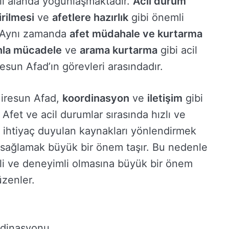
klı alanda yoğunlaşmaktadır.
Acil durum
irilmesi
ve
afetlere hazırlık
gibi önemli
. Aynı zamanda
afet müdahale ve kurtarma
nla mücadele
ve
arama kurtarma
gibi acil
esun Afad’ın görevleri arasındadır.
Giresun Afad,
koordinasyon
ve
iletişim
gibi
 Afet ve acil durumlar sırasında hızlı ve
ak, ihtiyaç duyulan kaynakları yönlendirmek
i sağlamak büyük bir önem taşır. Bu nedenle
mli ve deneyimli olmasına büyük bir önem
üzenler.
rdinasyonu