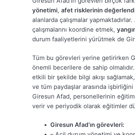
Giresun Afad’ın görevleri birçok far
yönetimi
,
afet risklerinin değerlend
alanlarda çalışmalar yapmaktadırlar
çalışmalarını koordine etmek,
yangı
durum faaliyetlerini yürütmek de Gir
Tüm bu görevleri yerine getirirken 
önemli becerilere de sahip olmalıdır.
etkili bir şekilde bilgi akışı sağlam
ve tüm paydaşlar arasında işbirliğin
Giresun Afad, personellerinin eğiti
verir ve periyodik olarak eğitimler d
Giresun Afad’ın görevleri:
– Acil durum yönetimi ve koo