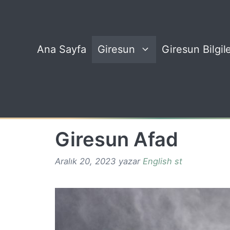
İçeriğe
atla
Ana Sayfa
Giresun
Giresun Bilgile
Giresun Afad
Aralık 20, 2023
yazar
English st