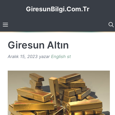
İçeriğe
GiresunBilgi.Com.Tr
atla
Giresun Altın
Aralık 15, 2023
yazar
English st