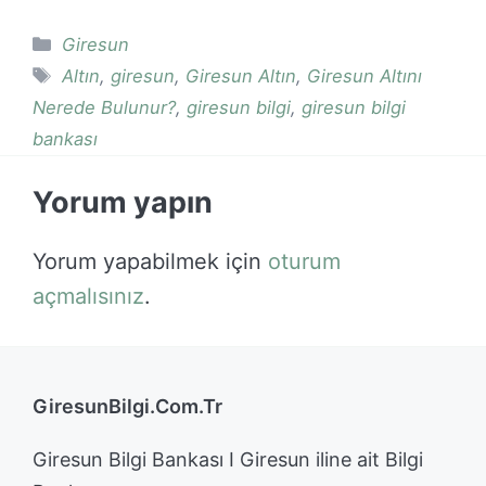
Kategoriler
Giresun
Etiketler
Altın
,
giresun
,
Giresun Altın
,
Giresun Altını
Nerede Bulunur?
,
giresun bilgi
,
giresun bilgi
bankası
Yorum yapın
Yorum yapabilmek için
oturum
açmalısınız
.
GiresunBilgi.Com.Tr
Giresun Bilgi Bankası I Giresun iline ait Bilgi