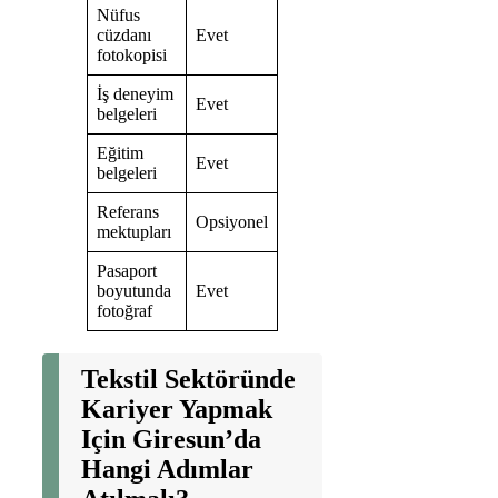
Nüfus
cüzdanı
Evet
fotokopisi
İş deneyim
Evet
belgeleri
Eğitim
Evet
belgeleri
Referans
Opsiyonel
mektupları
Pasaport
boyutunda
Evet
fotoğraf
Tekstil Sektöründe
Kariyer Yapmak
Için Giresun’da
Hangi Adımlar