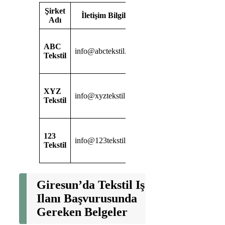
Şirket
Açık
İletişim Bilgileri
Adı
Pozisyonlar
Üretim
ABC
Personeli,
info@abctekstil.com
Tekstil
Satış
Temsilcisi
Kalite
XYZ
Kontrol
info@xyztekstil.com
Tekstil
Uzmanı,
Tasarımcı
Dokuma
123
Operatörü,
info@123tekstil.com
Tekstil
Lojistik
Elemanı
Giresun’da Tekstil Iş
Ilanı Başvurusunda
Gereken Belgeler