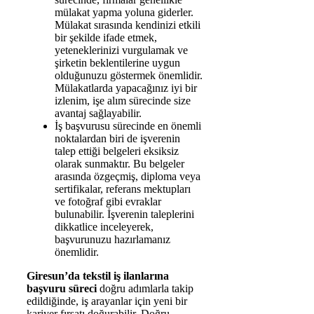
mülakat yapma yoluna giderler.
Mülakat sırasında kendinizi etkili
bir şekilde ifade etmek,
yeteneklerinizi vurgulamak ve
şirketin beklentilerine uygun
olduğunuzu göstermek önemlidir.
Mülakatlarda yapacağınız iyi bir
izlenim, işe alım sürecinde size
avantaj sağlayabilir.
İş başvurusu sürecinde en önemli
noktalardan biri de işverenin
talep ettiği belgeleri eksiksiz
olarak sunmaktır. Bu belgeler
arasında özgeçmiş, diploma veya
sertifikalar, referans mektupları
ve fotoğraf gibi evraklar
bulunabilir. İşverenin taleplerini
dikkatlice inceleyerek,
başvurunuzu hazırlamanız
önemlidir.
Giresun’da tekstil iş ilanlarına
başvuru süreci
doğru adımlarla takip
edildiğinde, iş arayanlar için yeni bir
kariyer fırsatı doğurabilir. Doğru