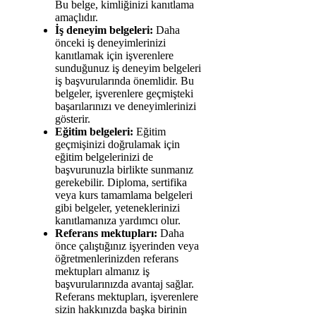
Bu belge, kimliğinizi kanıtlama
amaçlıdır.
İş deneyim belgeleri:
Daha
önceki iş deneyimlerinizi
kanıtlamak için işverenlere
sunduğunuz iş deneyim belgeleri
iş başvurularında önemlidir. Bu
belgeler, işverenlere geçmişteki
başarılarınızı ve deneyimlerinizi
gösterir.
Eğitim belgeleri:
Eğitim
geçmişinizi doğrulamak için
eğitim belgelerinizi de
başvurunuzla birlikte sunmanız
gerekebilir. Diploma, sertifika
veya kurs tamamlama belgeleri
gibi belgeler, yeteneklerinizi
kanıtlamanıza yardımcı olur.
Referans mektupları:
Daha
önce çalıştığınız işyerinden veya
öğretmenlerinizden referans
mektupları almanız iş
başvurularınızda avantaj sağlar.
Referans mektupları, işverenlere
sizin hakkınızda başka birinin