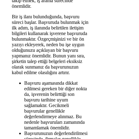
takip etmek, iş arama sürecinde
önemlidir.
Bir iş ilanı bulunduğunda, başvuru
süreci başlar. Başvuruda bulunmak için
ilk adım, iş ilanında belirtilen iletişim
bilgileri kullanarak işverene başvuruda
bulunmaktır. Özgeçmişinizi ve bir ön
yazıyı ekleyerek, neden bu işe uygun
olduğunuzu açıklayan bir başvuru
yapmanız önemlidir. Bunun yanı sıra,
şirketin talep ettiği belgeleri eksiksiz
olarak sunmanız da başvurunuzun
kabul edilme olasılığını artırır.
Başvuru aşamasında dikkat
edilmesi gereken bir diğer nokta
da, işverenin belirttiği son
başvuru tarihine uyum
sağlamaktır. Gecikmeli
başvurular genellikle
değerlendirmeye alınmaz. Bu
nedenle başvuruları zamanında
tamamlamak önemlidir.
Başvurunuzun değerlendirilmesi
sürecinde, firmalar genellikle