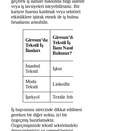
geçerek iş ilanları hakkında bilgi alabilir
veya iş tavsiyeleri isteyebilirsiniz. Bir
kariyer fuarına katılmak veya sektörel
etkinliklere iştirak etmek de iş bulma
fırsatlarını artırabilir.
Tekstil İş
Giresun’da
Giresun’da
İlanları İçin
Tekstil İş
Tekstil İş
Giresun’da
İlanı Nasıl
İlanları
Nerelere
Bulunur?
Başvurulabilir?
İstanbul
İşkur
Yerel Gazeteler
Tekstil
Moda
LinkedIn
Kariyer Fuarları
Tekstil
İpekyol
Textile Jobs
Networking
İş başvurusu sürecinde dikkat edilmesi
gereken bir diğer nokta, iyi bir
özgeçmiş hazırlamaktır.
Özgeçmişinizde tekstil sektöründeki
deneyimlerinizi ve yeteneklerinizi