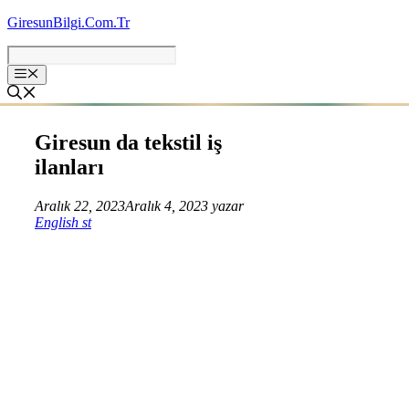
İçeriğe
GiresunBilgi.Com.Tr
atla
Giresun da tekstil iş
ilanları
Aralık 22, 2023
Aralık 4, 2023
yazar
English st