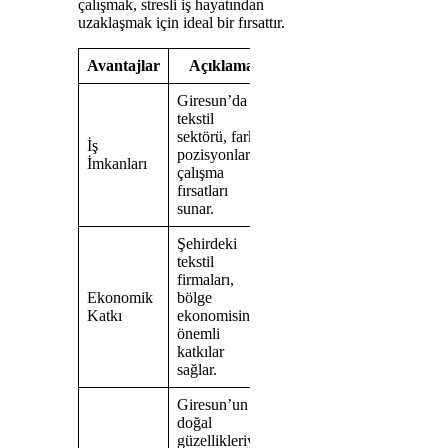
çalışmak, stresli iş hayatından
uzaklaşmak için ideal bir fırsattır.
Avantajlar
Açıklama
Giresun’da
tekstil
sektörü, farklı
İş
pozisyonlarda
İmkanları
çalışma
fırsatları
sunar.
Şehirdeki
tekstil
firmaları,
Ekonomik
bölge
Katkı
ekonomisine
önemli
katkılar
sağlar.
Giresun’un
doğal
güzellikleriyle