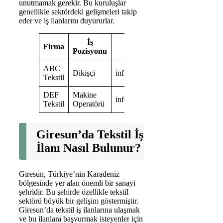
unutmamak gerekir. Bu kuruluşlar
genellikle sektördeki gelişmeleri takip
eder ve iş ilanlarını duyururlar.
İş
Firma
İletişim Bilgileri
Pozisyonu
ABC
Dikişçi
info@abctekstil.com.tr
Tekstil
DEF
Makine
info@deftextil.com.tr
Tekstil
Operatörü
Giresun’da Tekstil İş
İlanı Nasıl Bulunur?
Giresun, Türkiye’nin Karadeniz
bölgesinde yer alan önemli bir sanayi
şehridir. Bu şehirde özellikle tekstil
sektörü büyük bir gelişim göstermiştir.
Giresun’da tekstil iş ilanlarına ulaşmak
ve bu ilanlara başvurmak isteyenler için