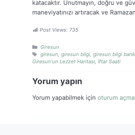
katacaktır. Unutmayın, doğru ve güveni
maneviyatınızı artıracak ve Ramazan 
Post Views:
735
Kategoriler
Giresun
Etiketler
giresun
,
giresun bilgi
,
giresun bilgi bank
Giresun'un Lezzet Haritası
,
İftar Saati
Yorum yapın
Yorum yapabilmek için
oturum açmal