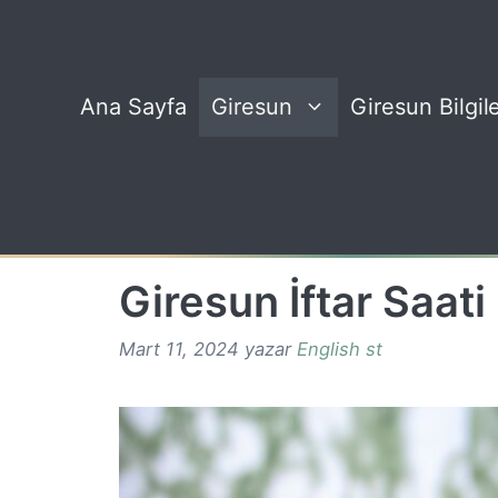
İçeriğe
atla
Ana Sayfa
Giresun
Giresun Bilgile
Giresun İftar Saati
Mart 11, 2024
yazar
English st