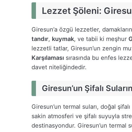
Lezzet Şöleni: Gires
Giresun’a özgü lezzetler, damakları
tandır
,
kuymak
, ve tabii ki meşhur
G
lezzetli tatlar, Giresun’un zengin m
Karşılaması
sırasında bu enfes lezz
davet niteliğindedir.
Giresun’un Şifalı Sular
Giresun’un termal suları, doğal şifalı 
sakin atmosferi ve şifalı suyuyla stre
destinasyondur. Giresun’un termal s