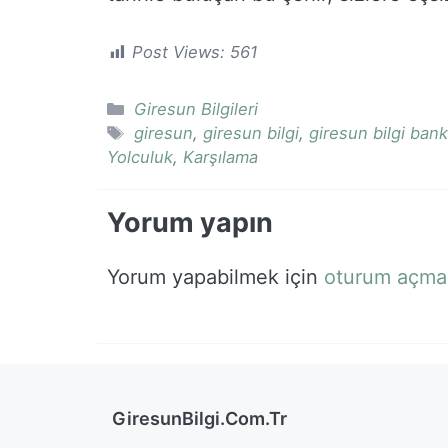
Post Views:
561
Kategoriler
Giresun Bilgileri
Etiketler
giresun
,
giresun bilgi
,
giresun bilgi bank
Yolculuk
,
Karşılama
Yorum yapın
Yorum yapabilmek için
oturum açmal
GiresunBilgi.Com.Tr