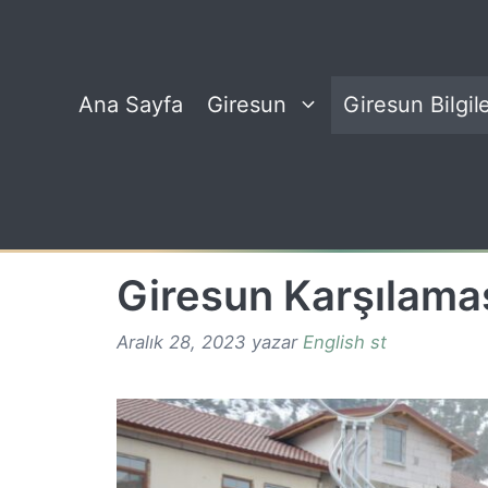
İçeriğe
atla
Ana Sayfa
Giresun
Giresun Bilgile
Giresun Karşılama
Aralık 28, 2023
yazar
English st