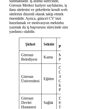
sunmaktadır. İş arama sürecinde,
Giresun Merkez kariyer sayfalarını, iş
ilanı sitelerini ve şirketlerin kendi web
sitelerini düzenli olarak takip etmek
önemlidir. Ayrıca, güncel CV’nizi
hazırlamak ve motivasyon mektubu
yazmak da iş başvurusu sürecinde size
yardımcı olabilir.
İş
Şirket
Sektör
Pozisyonları
Giresun
Memur,
Kamu
Belediyesi
Personel
Öğretim
Üyesi,
Giresun
Araştırma
Eğitim
Üniversitesi
Görevlisi,
İdari
Personel
Giresun
Doktor,
Devlet
Sağlık
Hemşire,
Hastanesi
Teknisyen