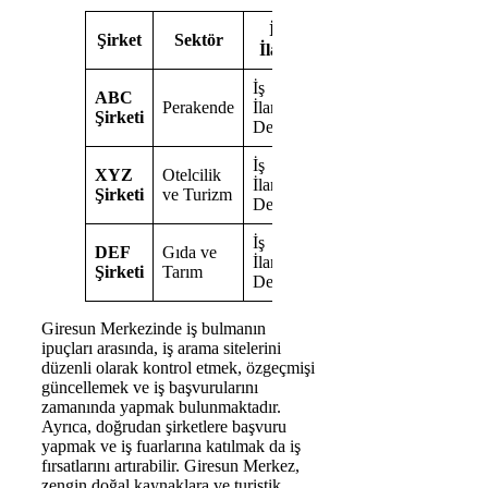
İş
Şirket
Sektör
İlanı
İş
ABC
Perakende
İlanı
Şirketi
Detayı
İş
XYZ
Otelcilik
İlanı
Şirketi
ve Turizm
Detayı
İş
DEF
Gıda ve
İlanı
Şirketi
Tarım
Detayı
Giresun Merkezinde iş bulmanın
ipuçları arasında, iş arama sitelerini
düzenli olarak kontrol etmek, özgeçmişi
güncellemek ve iş başvurularını
zamanında yapmak bulunmaktadır.
Ayrıca, doğrudan şirketlere başvuru
yapmak ve iş fuarlarına katılmak da iş
fırsatlarını artırabilir. Giresun Merkez,
zengin doğal kaynaklara ve turistik