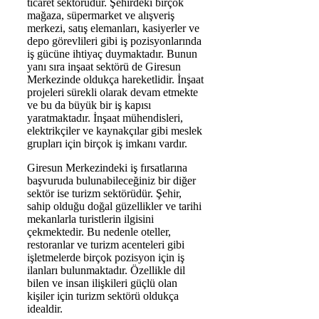
ticaret sektörüdür. Şehirdeki birçok
mağaza, süpermarket ve alışveriş
merkezi, satış elemanları, kasiyerler ve
depo görevlileri gibi iş pozisyonlarında
iş gücüne ihtiyaç duymaktadır. Bunun
yanı sıra inşaat sektörü de Giresun
Merkezinde oldukça hareketlidir. İnşaat
projeleri sürekli olarak devam etmekte
ve bu da büyük bir iş kapısı
yaratmaktadır. İnşaat mühendisleri,
elektrikçiler ve kaynakçılar gibi meslek
grupları için birçok iş imkanı vardır.
Giresun Merkezindeki iş fırsatlarına
başvuruda bulunabileceğiniz bir diğer
sektör ise turizm sektörüdür. Şehir,
sahip olduğu doğal güzellikler ve tarihi
mekanlarla turistlerin ilgisini
çekmektedir. Bu nedenle oteller,
restoranlar ve turizm acenteleri gibi
işletmelerde birçok pozisyon için iş
ilanları bulunmaktadır. Özellikle dil
bilen ve insan ilişkileri güçlü olan
kişiler için turizm sektörü oldukça
idealdir.