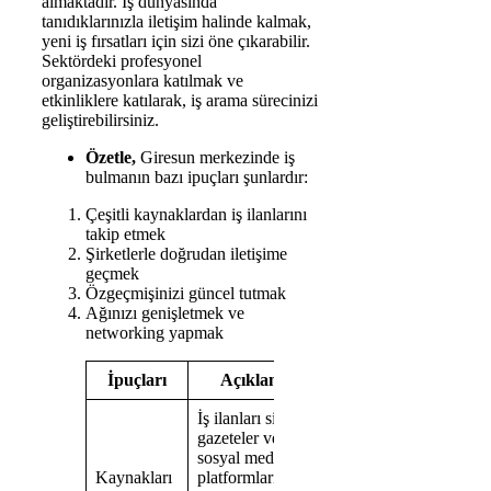
almaktadır. İş dünyasında
tanıdıklarınızla iletişim halinde kalmak,
yeni iş fırsatları için sizi öne çıkarabilir.
Sektördeki profesyonel
organizasyonlara katılmak ve
etkinliklere katılarak, iş arama sürecinizi
geliştirebilirsiniz.
Özetle,
Giresun merkezinde iş
bulmanın bazı ipuçları şunlardır:
Çeşitli kaynaklardan iş ilanlarını
takip etmek
Şirketlerle doğrudan iletişime
geçmek
Özgeçmişinizi güncel tutmak
Ağınızı genişletmek ve
networking yapmak
İpuçları
Açıklama
İş ilanları siteleri,
gazeteler ve
sosyal medya
Kaynakları
platformlarından