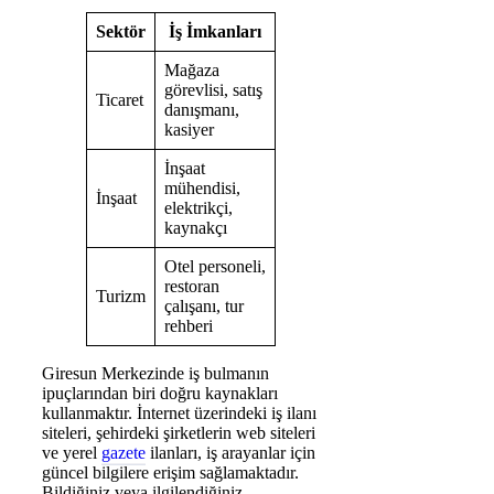
Sektör
İş İmkanları
Mağaza
görevlisi, satış
Ticaret
danışmanı,
kasiyer
İnşaat
mühendisi,
İnşaat
elektrikçi,
kaynakçı
Otel personeli,
restoran
Turizm
çalışanı, tur
rehberi
Giresun Merkezinde iş bulmanın
ipuçlarından biri doğru kaynakları
kullanmaktır. İnternet üzerindeki iş ilanı
siteleri, şehirdeki şirketlerin web siteleri
ve yerel
gazete
ilanları, iş arayanlar için
güncel bilgilere erişim sağlamaktadır.
Bildiğiniz veya ilgilendiğiniz