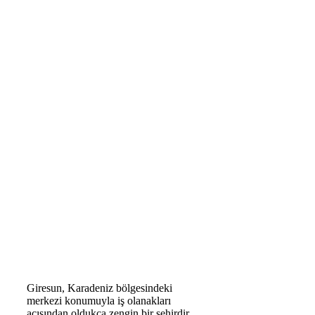
Giresun, Karadeniz bölgesindeki
merkezi konumuyla iş olanakları
açısından oldukça zengin bir şehirdir.