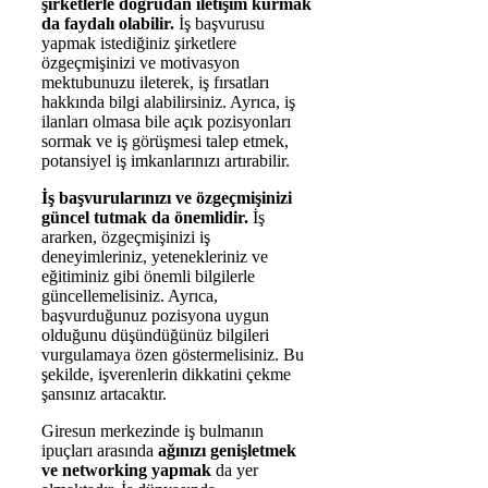
şirketlerle doğrudan iletişim kurmak
da faydalı olabilir.
İş başvurusu
yapmak istediğiniz şirketlere
özgeçmişinizi ve motivasyon
mektubunuzu ileterek, iş fırsatları
hakkında bilgi alabilirsiniz. Ayrıca, iş
ilanları olmasa bile açık pozisyonları
sormak ve iş görüşmesi talep etmek,
potansiyel iş imkanlarınızı artırabilir.
İş başvurularınızı ve özgeçmişinizi
güncel tutmak da önemlidir.
İş
ararken, özgeçmişinizi iş
deneyimleriniz, yetenekleriniz ve
eğitiminiz gibi önemli bilgilerle
güncellemelisiniz. Ayrıca,
başvurduğunuz pozisyona uygun
olduğunu düşündüğünüz bilgileri
vurgulamaya özen göstermelisiniz. Bu
şekilde, işverenlerin dikkatini çekme
şansınız artacaktır.
Giresun merkezinde iş bulmanın
ipuçları arasında
ağınızı genişletmek
ve networking yapmak
da yer