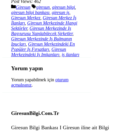
Post Views:
462
Kategoriler
Etiketler
Giresun
giresun
,
giresun bilgi
,
giresun bilgi bankası
,
giresun iş
,
Giresun Merkez
,
Giresun Merkez İş
İlanları
,
Giresun Merkezinde Hangi
Sektörler
,
Giresun Merkezinde Iş
Başvurusu Yapılabilecek Şirketler
,
Giresun Merkezinde Iş Bulmanın
Ipuçları
,
Giresun Merkezindeki En
Popüler Iş Fırsatları
,
Giresun
Merkezindeki Iş Imkanları
,
iş ilanları
Yorum yapın
Yorum yapabilmek için
oturum
açmalısınız
.
GiresunBilgi.Com.Tr
Giresun Bilgi Bankası I Giresun iline ait Bilgi