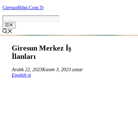
İçeriğe
GiresunBilgi.Com.Tr
atla
Giresun Merkez İş
İlanları
Aralık 22, 2023
Kasım 3, 2023
yazar
English st