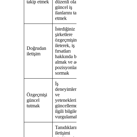
takip etmek
düzenli olarak
güncel iş
ilanlarını takip
etmek
İstediğiniz
şirketlere
özgeçmişinizi
ileterek, iş
Doğrudan
fırsatları
iletişim
hakkında bilgi
almak ve açık
pozisyonlar
sormak
İş
deneyimlerinizi
Özgeçmişi
ve
güncel
yeteneklerinizi
tutmak
güncellemek,
ilgili bilgileri
vurgulamak
Tanıdıklarınızla
iletişimi